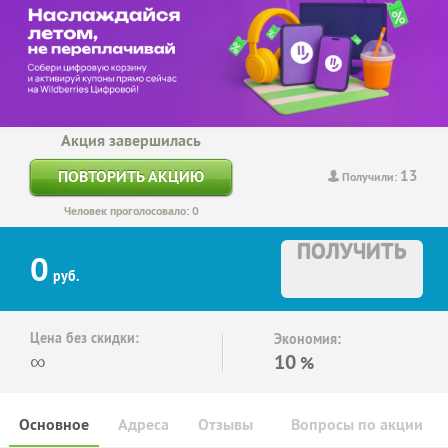
Акция завершилась
13
ПОВТОРИТЬ АКЦИЮ
Получили:
Человек проголосовало: 0
ПОЛУЧИТЬ
0
руб.
Цена без скидки:
Экономия:
∞
10
%
Основное
Адреса
Отзывы
Вопросы по акции