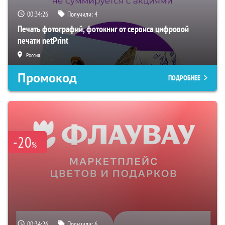
00:34:25
Получили:
4
Печать фотографий, фотокниг от сервиса цифровой
печати netPrint
Россия
Промокод
ПОДРОБНЕЕ
-20
%
00:34:25
Получили:
6