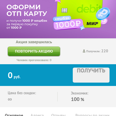
Акция завершилась
220
ПОВТОРИТЬ АКЦИЮ
Получили:
Человек проголосовало: 0
ПОЛУЧИТЬ
0
руб.
Цена без скидки:
Экономия:
∞
100
%
Основное
Адреса
Отзывы
Вопросы по акции