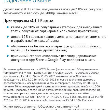
ПОДРОБНЕЕ О КАРТЕ
Дебетовая «ОТП Карта»: получайте кешбэк до 10% на покупки с
возможностью вернуть до 3000р. каждый месяц.
Преимущества «ОТП Карты»:
кешбэк до 10% на популярные категории для ежедневных
трат и покупки от партнеров в мобильном приложении;
доход 12% годовых: храните деньги на накопительном счете
и зарабатывайте каждый день;
обслуживание бесплатно и переводы до 500000 р./месяц
через СБП клиентам других банков;
привычный сервис: мгновенные переводы, приложение
доступно в App Store и Google Play, поддержка в чате.
Расчетная дебетовая карта «ОТП Карта» (далее — карта). Обслуживание по
тарифному плану «ОТП Карта». Акция «Кэшбэк 100% — 1000р. за 1000р.»
проводится с 15.04.2026 по 31.05.2026 включительно. Для участия
необходимо с 15.04.2026 по 31.05.2026 впервые заключить договор о
предоставлении и обслуживании карты и совершить покупку от 1000р. в
течение 30 календарных дней с даты заключения договора. Кешбэк = 1000
бонусов. Подробные сведения об организаторе акции, правилах проведения,
количестве призов, сроках, месте и порядке их получения на сайте
www.otpbank.ru. АО «ОТП БАНК», ОГРН 1027739176563, лицензия ЦБ РФ №
2766 от 27.11.2014. Условия действительны на 15.04.2026. Реклама
Услуги предоставляет: Общество с ограниченной