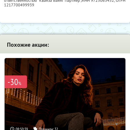
ответственностью "Кванза Баинг Партнер",
ИНН 9725063452
, ОГРН
1217700499939
Похожие акции:
-30
%
08:50:38
Получили:
32