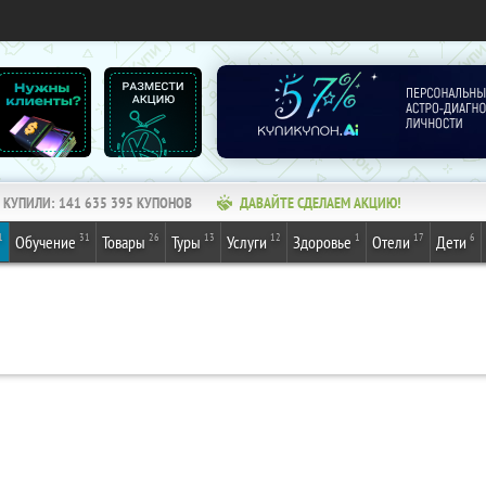
КУПИЛИ:
141 635 397
КУПОНОВ
ДАВАЙТЕ СДЕЛАЕМ АКЦИЮ!
1
31
26
13
12
1
17
6
Обучение
Товары
Туры
Услуги
Здоровье
Отели
Дети