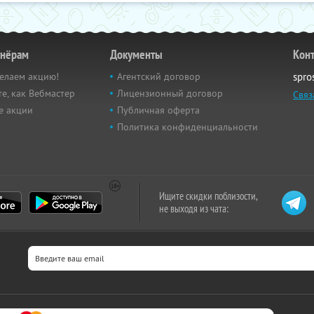
тнёрам
Документы
Кон
елаем акцию!
Агентский договор
spro
е, как Вебмастер
Лицензионный договор
Связ
е акции
Публичная оферта
Политика конфиденциальности
Ищите скидки поблизости,
не выходя из чата: