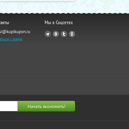
такты
Мы в Соцсетях
si@kupikupon.ru
аться с нами