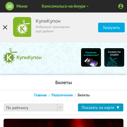
Меню
Комсомольск-на-Амуре
КупиКупон
Мобильное приложение
Загрузить
ещё удобнее
Билеты
Главная
Развлечения
Билеты
Показать на карте
По рейтингу