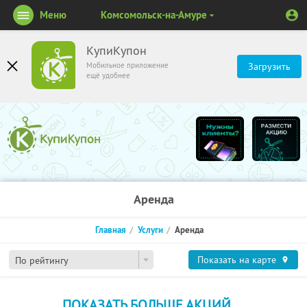
Меню
Комсомольск-на-Амуре
КупиКупон
Мобильное приложение
Загрузить
ещё удобнее
Аренда
Главная
Услуги
Аренда
Показать на карте
По рейтингу
ПОКАЗАТЬ БОЛЬШЕ АКЦИЙ