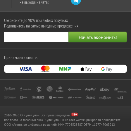
не выходя из чата:
Сэкономьте до 90% при любых покупках
Подпишитесь на самые выгодные предложения
Принимаем к оплате:
2010-2026 © КупиКупон. Все права защищены.
Все права на товарный знак "КупиКупон" и на сайт www.kupikupon.ru принадлежат
OOO «Агентство цифровых решений» ИНН 7705523387, ОГРН 1127747063212