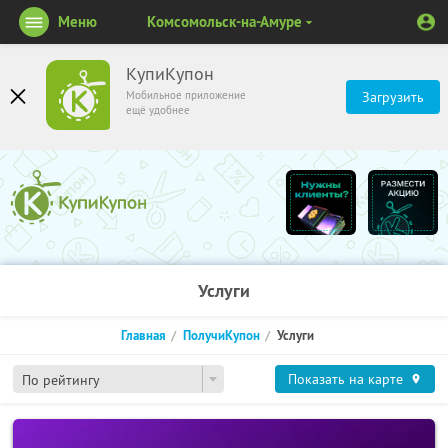
Меню
Комсомольск-на-Амуре
КупиКупон
Мобильное приложение
Загрузить
ещё удобнее
Услуги
Главная
ПолучиКупон
Услуги
Показать на карте
По рейтингу