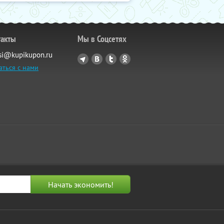
такты
Мы в Соцсетях
si@kupikupon.ru
аться с нами