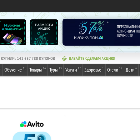
КУПИЛИ:
141 657 781
КУПОНОВ
ДАВАЙТЕ СДЕЛАЕМ АКЦИЮ!
1
31
26
13
12
1
16
6
Обучение
Товары
Туры
Услуги
Здоровье
Отели
Дети