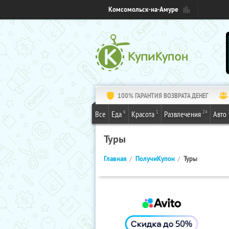
Комсомольск-на-Амуре
100% ГАРАНТИЯ ВОЗВРАТА ДЕНЕГ
6
1
24
Все
Еда
Красота
Развлечения
Авто
Туры
Главная
ПолучиКупон
Туры