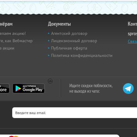
тнёрам
Документы
Кон
елаем акцию!
Агентский договор
spro
е, как Вебмастер
Лицензионный договор
Связ
е акции
Публичная оферта
Политика конфиденциальности
Ищите скидки поблизости,
не выходя из чата: