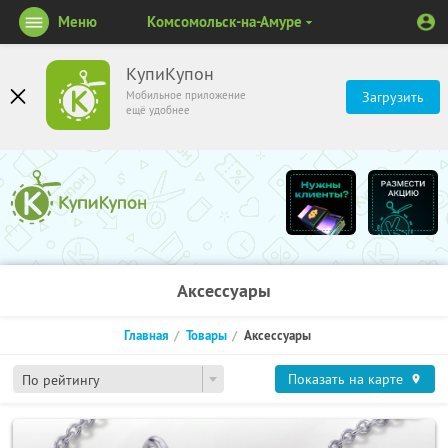
Меню
Комсомольск-на-Амуре
КупиКупон
Мобильное приложение
Загрузить
ещё удобнее
Аксессуары
Главная
Товары
Аксессуары
Показать на карте
По рейтингу