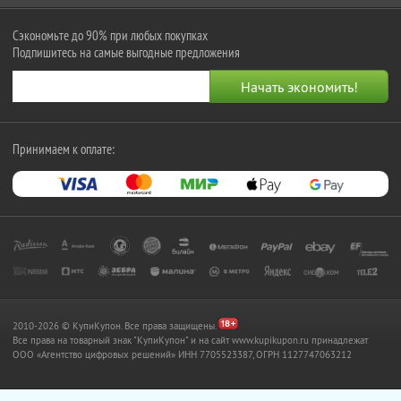
Сэкономьте до 90% при любых покупках
Подпишитесь на самые выгодные предложения
Принимаем к оплате:
2010-2026 © КупиКупон. Все права защищены.
Все права на товарный знак "КупиКупон" и на сайт www.kupikupon.ru принадлежат
OOO «Агентство цифровых решений» ИНН 7705523387, ОГРН 1127747063212