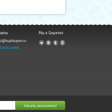
такты
Мы в Соцсетях
si@kupikupon.ru
аться с нами