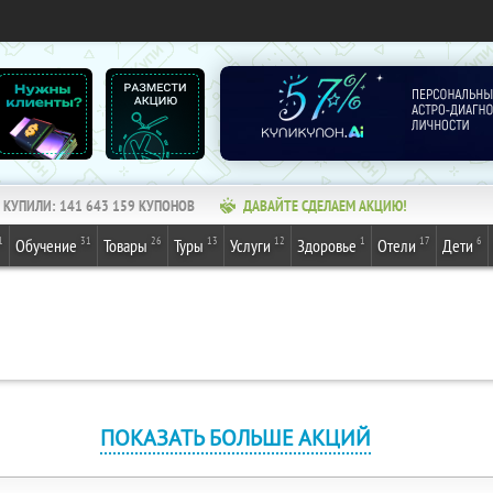
КУПИЛИ:
141 643 159
КУПОНОВ
ДАВАЙТЕ СДЕЛАЕМ АКЦИЮ!
1
31
26
13
12
1
17
6
Обучение
Товары
Туры
Услуги
Здоровье
Отели
Дети
ПОКАЗАТЬ БОЛЬШЕ АКЦИЙ