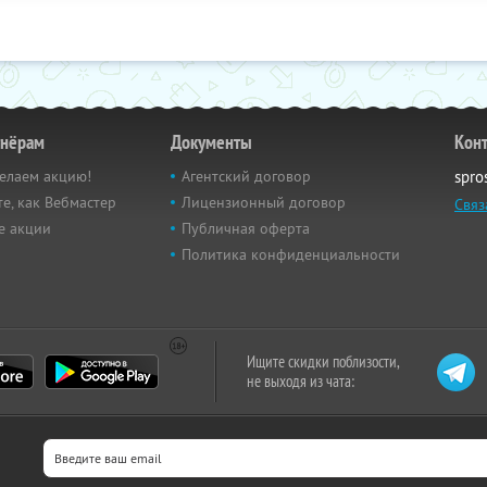
тнёрам
Документы
Кон
елаем акцию!
Агентский договор
spro
е, как Вебмастер
Лицензионный договор
Связ
е акции
Публичная оферта
Политика конфиденциальности
Ищите скидки поблизости,
не выходя из чата: