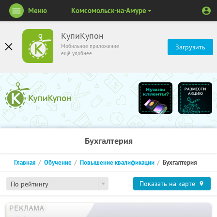
Меню
Комсомольск-на-Амуре
КупиКупон
Мобильное приложение
Загрузить
ещё удобнее
Бухгалтерия
Главная
Обучение
Повышение квалификации
Бухгалтерия
Показать на карте
По рейтингу