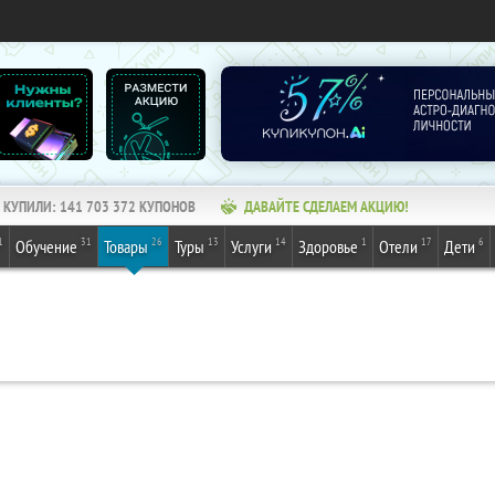
КУПИЛИ:
141 703 372
КУПОНОВ
ДАВАЙТЕ СДЕЛАЕМ АКЦИЮ!
1
31
26
13
14
1
17
6
Обучение
Товары
Туры
Услуги
Здоровье
Отели
Дети