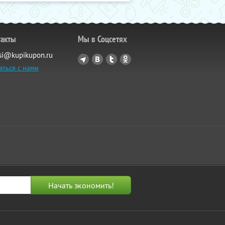
такты
Мы в Соцсетях
si@kupikupon.ru
аться с нами