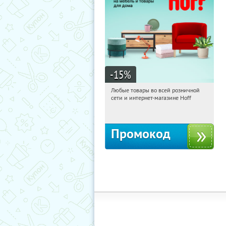
-15
%
Любые товары во всей розничной
06:43:25
Получили:
83
сети и интернет-магазине Hoff
Москва, 1-й Волоколамский проезд,
10с1
Промокод