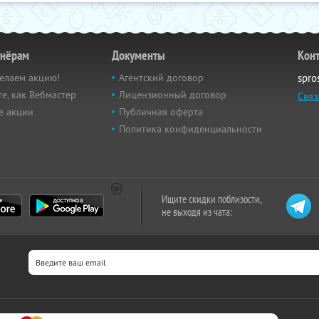
тнёрам
Документы
Кон
елаем акцию!
Агентский договор
spro
е, как Вебмастер
Лицензионный договор
Связ
е акции
Публичная оферта
Политика конфиденциальности
Ищите скидки поблизости,
не выходя из чата: