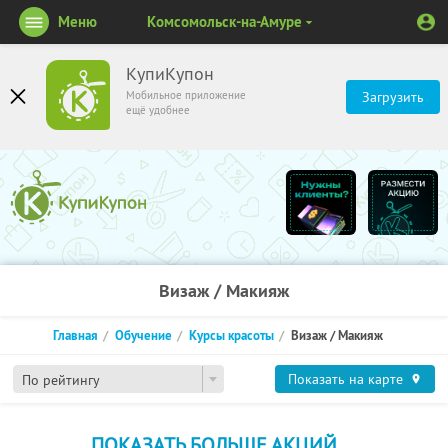
Меню
Комсомольск-на-Амуре
КупиКупон
Мобильное приложение
Загрузить
ещё удобнее
Визаж / Макияж
Главная
Обучение
Курсы красоты
Визаж / Макияж
Показать на карте
По рейтингу
ПОКАЗАТЬ БОЛЬШЕ АКЦИЙ