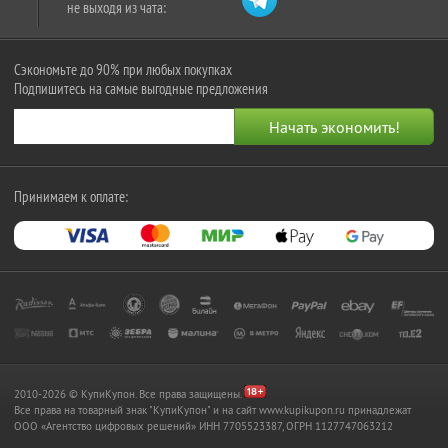
не выходя из чата:
Сэкономьте до 90% при любых покупках
Подпишитесь на самые выгодные предложения
Принимаем к оплате:
2010-2026 © КупиКупон. Все права защищены.
Все права на товарный знак "КупиКупон" и на сайт www.kupikupon.ru принадлежат
OOO «Агентство цифровых решений» ИНН 7705523387, ОГРН 1127747063212