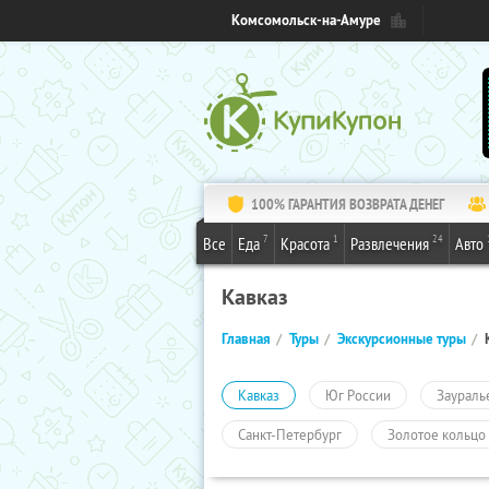
Комсомольск-на-Амуре
100% ГАРАНТИЯ ВОЗВРАТА ДЕНЕГ
7
1
24
Все
Еда
Красота
Развлечения
Авто
Кавказ
Главная
Туры
Экскурсионные туры
Кавказ
Юг России
Заураль
Санкт-Петербург
Золотое кольцо