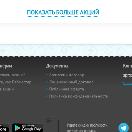
ПОКАЗАТЬ БОЛЬШЕ АКЦИЙ
тнёрам
Документы
Кон
елаем акцию!
Агентский договор
spro
е, как Вебмастер
Лицензионный договор
Связ
е акции
Публичная оферта
Политика конфиденциальности
Ищите скидки поблизости,
не выходя из чата: