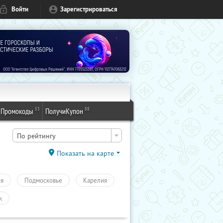
Войти
Зарегистрироваться
53
88
Промокоды
ПолучиКупон
По рейтингу
Показать на карте
ия
Подмосковье
Карелия
к