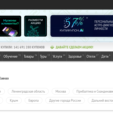
КУПИЛИ:
141 691 280
КУПОНОВ
ДАВАЙТЕ СДЕЛАЕМ АКЦИЮ!
1
31
26
13
14
1
17
6
Обучение
Товары
Туры
Услуги
Здоровье
Отели
Дети
Кавказ
е
Ленинградская область
Москва
Прибалтика и Скандинав
Крым
Европа
Другие города России
Дальний восто