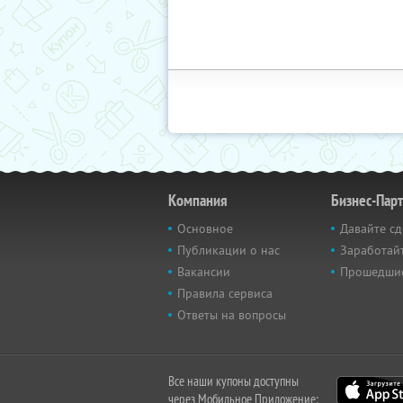
Компания
Бизнес-Пар
Основное
Давайте сд
Публикации о нас
Заработайт
Вакансии
Прошедши
Правила сервиса
Ответы на вопросы
Все наши купоны доступны
через Мобильное Приложение: