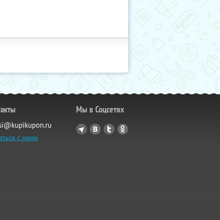
такты
Мы в Соцсетях
si@kupikupon.ru
аться с нами