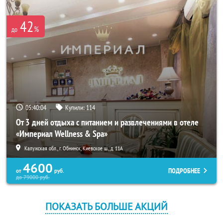
42
%
до
05:40:04
Купили:
114
От 3 дней отдыха с питанием и развлечениями в отеле
«Империал Wellness & Spa»
Калужская обл., г. Обнинск, Киевское ш., д. 11А
4600
ПОДРОБНЕЕ
от
руб.
до
79000
руб.
ПОКАЗАТЬ БОЛЬШЕ АКЦИЙ