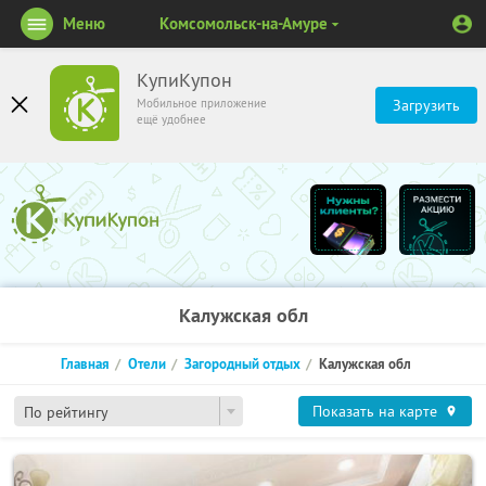
Меню
Комсомольск-на-Амуре
КупиКупон
Мобильное приложение
Загрузить
ещё удобнее
Калужская обл
Главная
Отели
Загородный отдых
Калужская обл
Показать на карте
По рейтингу