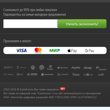
Сэкономьте до 90% при любых покупках
Подпишитесь на самые выгодные предложения
Принимаем к оплате:
2010-2026 © КупиКупон. Все права защищены.
Все права на товарный знак "КупиКупон" и на сайт www.kupikupon.ru принадлежат
OOO «Агентство цифровых решений» ИНН 7705523387, ОГРН 1127747063212