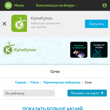
Меню
Комсомольск-на-Амуре
КупиКупон
Мобильное приложение
Загрузить
ещё удобнее
Сочи
Главная
Отели
Черноморское побережье
Сочи
Показать на карте
По рейтингу
ПОКАЗАТЬ БОЛЬШЕ АКЦИЙ