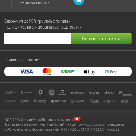
не выходя из чата:
Сэкономьте до 90% при любых покупках
Подпишитесь на самые выгодные предложения
Принимаем к оплате:
2010-2026 © КупиКупон. Все права защищены.
Все права на товарный знак "КупиКупон" и на сайт www.kupikupon.ru принадлежат
OOO «Агентство цифровых решений» ИНН 7705523387, ОГРН 1127747063212