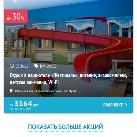
30
%
до
03:26:12
Купили:
22
Отдых в парк-отеле «Фестиваль»: питание, аквакомплекс,
детская анимация, Wi-Fi
Рязанская обл., Клепиковский район, пос. Чулис
3164
ПОДРОБНЕЕ
от
руб.
до
107880
руб.
ПОКАЗАТЬ БОЛЬШЕ АКЦИЙ