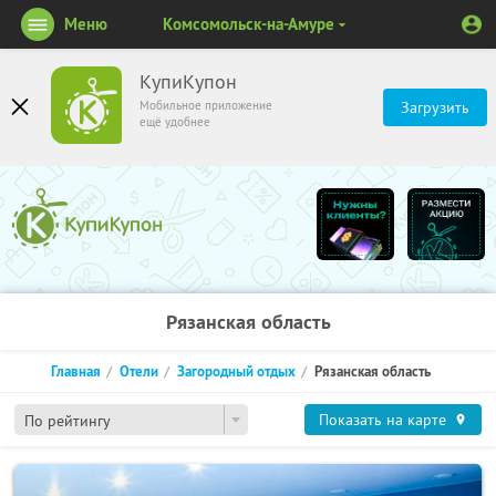
Меню
Комсомольск-на-Амуре
КупиКупон
Мобильное приложение
Загрузить
ещё удобнее
Рязанская область
Главная
Отели
Загородный отдых
Рязанская область
Показать на карте
По рейтингу