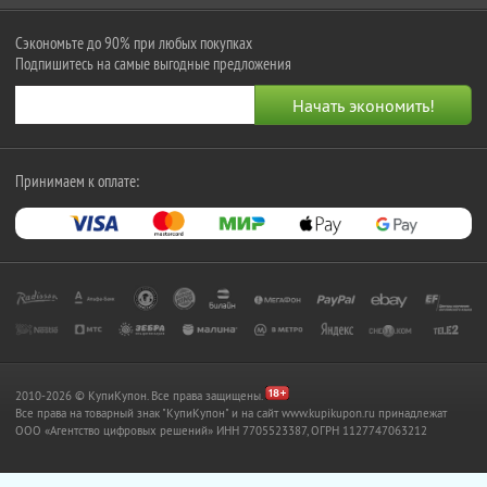
Сэкономьте до 90% при любых покупках
Подпишитесь на самые выгодные предложения
Принимаем к оплате:
2010-2026 © КупиКупон. Все права защищены.
Все права на товарный знак "КупиКупон" и на сайт www.kupikupon.ru принадлежат
OOO «Агентство цифровых решений» ИНН 7705523387, ОГРН 1127747063212