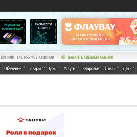
КУПИЛИ:
141 655 902
КУПОНОВ
ДАВАЙТЕ СДЕЛАЕМ АКЦИЮ!
1
31
26
13
12
1
17
6
Обучение
Товары
Туры
Услуги
Здоровье
Отели
Дети