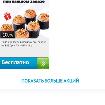
-100
%
Ролл «Чеддер» в подарок при заказе
22:23:48
Получили:
108
от 1490р. в TanukiFamily
Россия
Бесплатно
ПОКАЗАТЬ БОЛЬШЕ АКЦИЙ