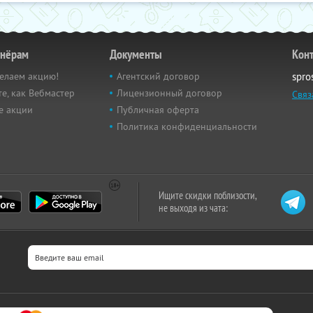
тнёрам
Документы
Кон
елаем акцию!
Агентский договор
spro
е, как Вебмастер
Лицензионный договор
Связ
е акции
Публичная оферта
Политика конфиденциальности
Ищите скидки поблизости,
не выходя из чата: