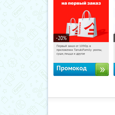
-20
%
Первый заказ от 1090р. в
22:23:48
Получили:
256
приложении TanukiFamily: роллы,
Россия
суши, пицца и другое
Промокод