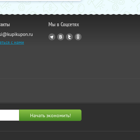
такты
Мы в Соцсетях
si@kupikupon.ru
аться с нами