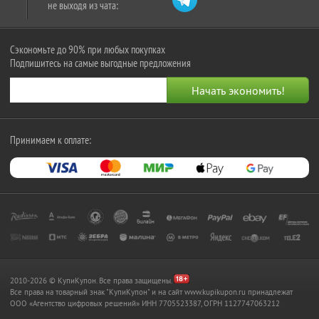
не выходя из чата:
Сэкономьте до 90% при любых покупках
Подпишитесь на самые выгодные предложения
Принимаем к оплате:
2010-2026 © КупиКупон. Все права защищены.
Все права на товарный знак "КупиКупон" и на сайт www.kupikupon.ru принадлежат
OOO «Агентство цифровых решений» ИНН 7705523387, ОГРН 1127747063212