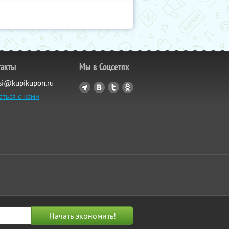
такты
Мы в Соцсетях
si@kupikupon.ru
аться с нами