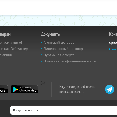
тнёрам
Документы
Кон
елаем акцию!
Агентский договор
spro
е, как Вебмастер
Лицензионный договор
Связ
е акции
Публичная оферта
Политика конфиденциальности
Ищите скидки поблизости,
не выходя из чата: