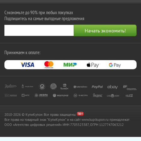
Сэкономьте до 90% при любых покупках
Подпишитесь на самые выгодные предложения
Принимаем к оплате:
2010-2026 © КупиКупон. Все права защищены.
Все права на товарный знак "КупиКупон" и на сайт www.kupikupon.ru принадлежат
OOO «Агентство цифровых решений» ИНН 7705523387, ОГРН 1127747063212