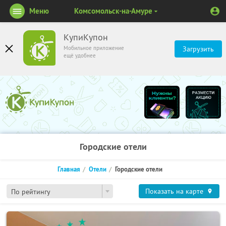
Меню
Комсомольск-на-Амуре
КупиКупон
Мобильное приложение
Загрузить
ещё удобнее
Городские отели
Главная
Отели
Городские отели
Показать на карте
По рейтингу