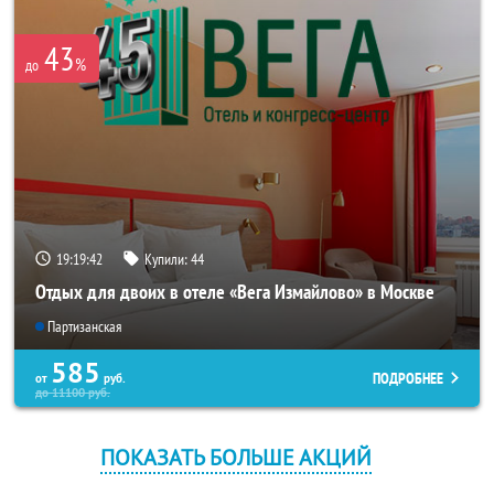
43
%
до
19:19:42
Купили:
44
Отдых для двоих в отеле «Вега Измайлово» в Москве
Партизанская
585
ПОДРОБНЕЕ
от
руб.
до
11100
руб.
ПОКАЗАТЬ БОЛЬШЕ АКЦИЙ