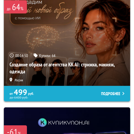
64
%
до
00:14:48
Купили:
64
Создание образа от агентства KK AI: стрижка, макияж,
одежда
Россия
499
ПОДРОБНЕЕ
от
руб.
до
6400
руб.
-61
%