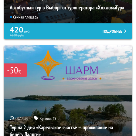
Автобусный тур в Выборг от туроператора «ХохломаТур»
Сенная площадь
420
ПОДРОБНЕЕ
руб.
4230
руб.
-50
%
00:14:48
Купили:
39
Тур на 2 дня «Карельское счастье — проживание на
берегу Ладоги»