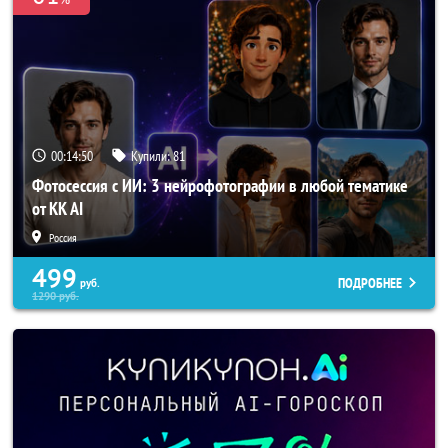
00:14:48
Купили:
81
Фотосессия с ИИ: 3 нейрофотографии в любой тематике
от KK AI
Россия
499
ПОДРОБНЕЕ
руб.
1290
руб.