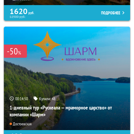
1620
ПОДРОБНЕЕ
руб.
12900
руб.
-50
%
00:14:48
Купили:
48
1-дневный тур «Рускеала — мраморное царство» от
компании «Шарм»
Достоевская