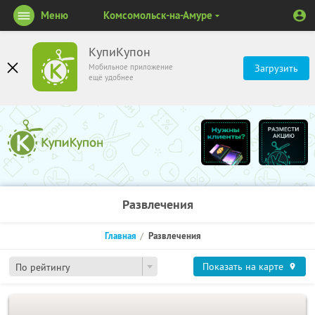
Меню
Комсомольск-на-Амуре
КупиКупон
Мобильное приложение
Загрузить
ещё удобнее
Развлечения
Главная
Развлечения
Показать на карте
По рейтингу