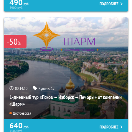
490
ПОДРОБНЕЕ
руб.
3900
руб.
-50
%
00:14:48
Купили:
12
1-дневный тур «Псков — Изборск — Печоры» от компании
«Шарм»
Достоевская
640
ПОДРОБНЕЕ
руб.
5100
руб.