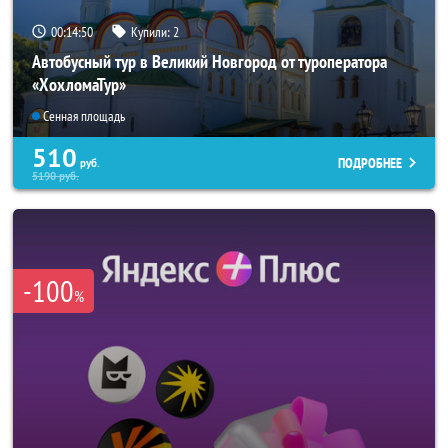
00:14:48
Купили:
2
Автобусный тур в Великий Новгород от туроператора
«ХохломаТур»
Сенная площадь
510
ПОДРОБНЕЕ
руб.
5190
руб.
-100
%