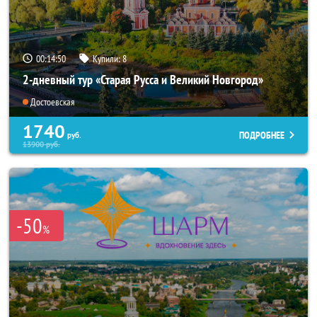
00:14:48
Купили:
8
2-дневный тур «Старая Русса и Великий Новгород»
Достоевская
1740
ПОДРОБНЕЕ
руб.
13900
руб.
-50
%