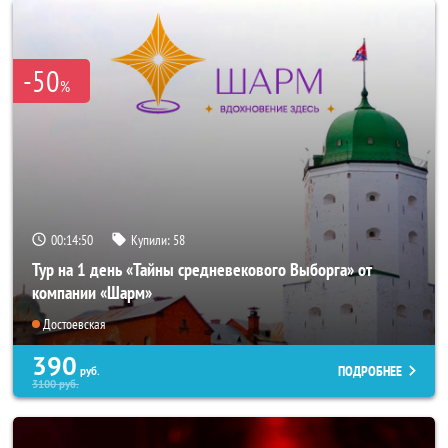
-50
%
00:14:48
Купили:
58
Тур на 1 день «Тайны средневекового Выборга» от
компании «Шарм»
Достоевская
390
ПОДРОБНЕЕ
руб.
3100
руб.