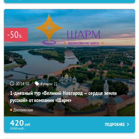
-50
%
00:14:48
Купили:
22
1-дневный тур «Великий Новгород — сердце земли
русской» от компании «Шарм»
Достоевская
420
ПОДРОБНЕЕ
руб.
3300
руб.