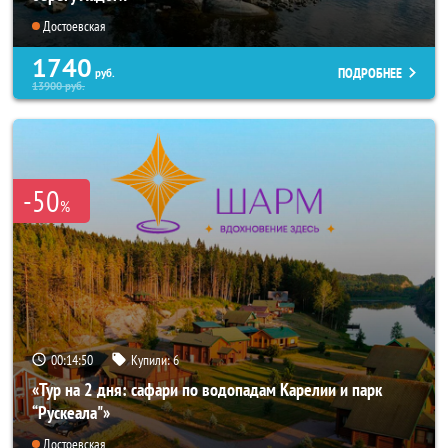
Достоевская
1740
ПОДРОБНЕЕ
руб.
13900
руб.
-50
%
00:14:48
Купили:
6
«Тур на 2 дня: сафари по водопадам Карелии и парк
“Рускеала"»
Достоевская