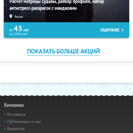
Расчет матрицы судьбы, разбор профиля, набор
антистресс-раскрасок с мандалами
Россия
45
ПОДРОБНЕЕ
от
руб.
до
3900
руб.
ПОКАЗАТЬ БОЛЬШЕ АКЦИЙ
Компания
Основное
Публикации о нас
Вакансии