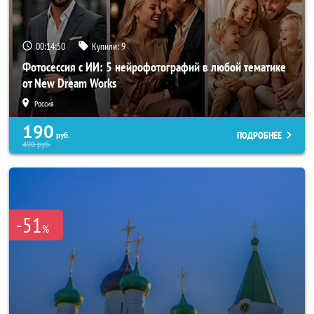
00:14:48
Купили:
9
Фотосессия с ИИ: 5 нейрофотографий в любой тематике
от New Dream Works
Россия
190
ПОДРОБНЕЕ
руб.
490
руб.
-51
%