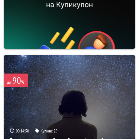
90
%
до
00:14:48
Купили:
29