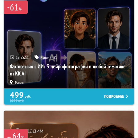
-61
%
12:55:10
Купили:
81
Фотосессия с ИИ: 3 нейрофотографии в любой тематике
от KK AI
Россия
499
ПОДРОБНЕЕ
руб.
1290
руб.
64
%
до