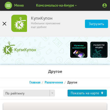
Меню
Комсомольск-на-Амуре
КупиКупон
Мобильное приложение
Загрузить
ещё удобнее
Другое
Главная
Развлечения
Другое
Показать на карте
По рейтингу