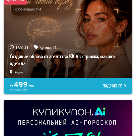
12:55:10
Купили:
64
Создание образа от агентства KK AI: стрижка, макияж,
одежда
Россия
499
ПОДРОБНЕЕ
от
руб.
до
6400
руб.