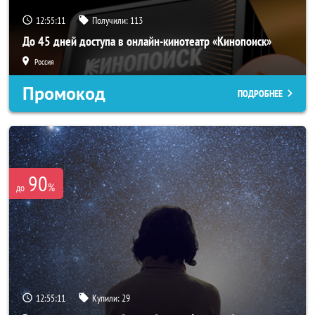
12:55:10
Получили:
113
До 45 дней доступа в онлайн-кинотеатр «Кинопоиск»
Россия
Промокод
ПОДРОБНЕЕ
90
%
до
12:55:10
Купили:
29