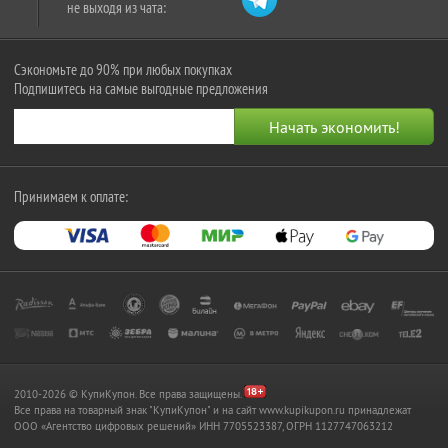
не выходя из чата:
Сэкономьте до 90% при любых покупках
Подпишитесь на самые выгодные предложения
Принимаем к оплате:
2010-2026 © КупиКупон. Все права защищены.
Все права на товарный знак "КупиКупон" и на сайт www.kupikupon.ru принадлежат
OOO «Агентство цифровых решений» ИНН 7705523387, ОГРН 1127747063212