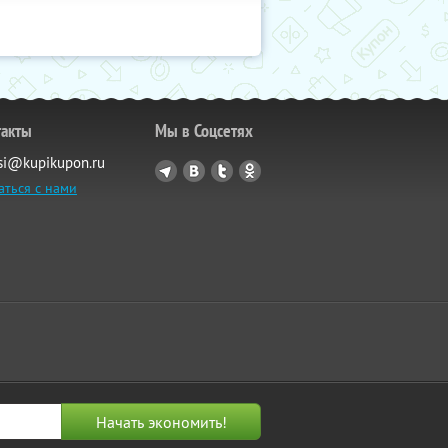
такты
Мы в Соцсетях
si@kupikupon.ru
аться с нами