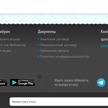
тнёрам
Документы
Кон
елаем акцию!
Агентский договор
spro
е, как Вебмастер
Лицензионный договор
Связ
е акции
Публичная оферта
Политика конфиденциальности
Ищите скидки поблизости,
не выходя из чата: