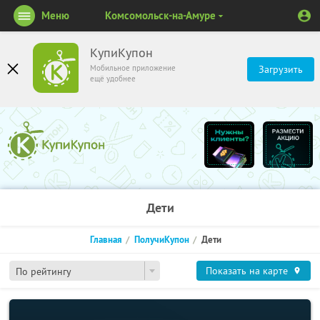
Меню
Комсомольск-на-Амуре
КупиКупон
Мобильное приложение
Загрузить
ещё удобнее
Дети
Главная
ПолучиКупон
Дети
Показать на карте
По рейтингу