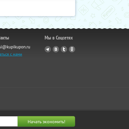
такты
Мы в Соцсетях
si@kupikupon.ru
аться с нами