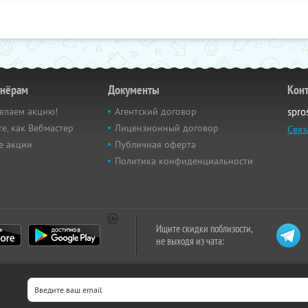
тнёрам
Документы
Кон
елаем акцию!
Агентский договор
spro
е, как Вебмастер
Лицензионный договор
Связ
е акции
Публичная оферта
Политика конфиденциальности
Ищите скидки поблизости,
не выходя из чата: