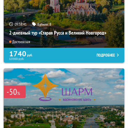
09:58:40
Купили:
8
2-дневный тур «Старая Русса и Великий Новгород»
Достоевская
1740
ПОДРОБНЕЕ
руб.
13900
руб.
-50
%