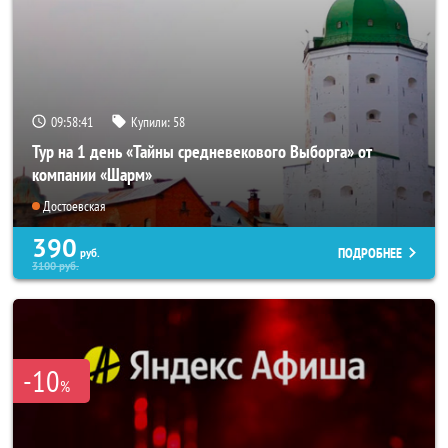
09:58:40
Купили:
58
Тур на 1 день «Тайны средневекового Выборга» от
компании «Шарм»
Достоевская
390
ПОДРОБНЕЕ
руб.
3100
руб.
-10
%