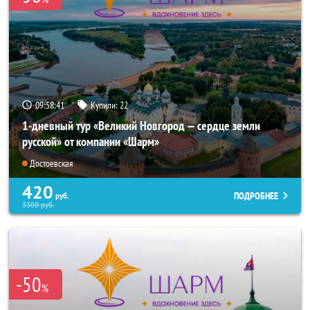
09:58:40
Купили:
22
1-дневный тур «Великий Новгород — сердце земли
русской» от компании «Шарм»
Достоевская
420
ПОДРОБНЕЕ
руб.
3300
руб.
-50
%