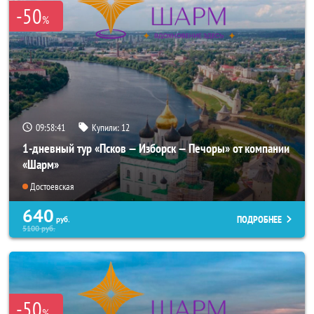
-50
%
09:58:40
Купили:
12
1-дневный тур «Псков — Изборск — Печоры» от компании
«Шарм»
Достоевская
640
ПОДРОБНЕЕ
руб.
5100
руб.
-50
%