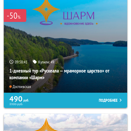
-50
%
09:58:40
Купили:
49
1-дневный тур «Рускеала — мраморное царство» от
компании «Шарм»
Достоевская
490
ПОДРОБНЕЕ
руб.
3900
руб.