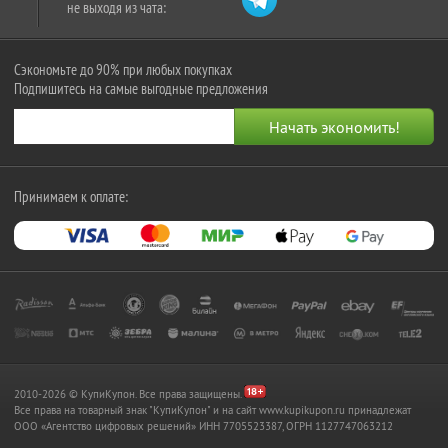
не выходя из чата:
Сэкономьте до 90% при любых покупках
Подпишитесь на самые выгодные предложения
Принимаем к оплате:
2010-2026 © КупиКупон. Все права защищены.
Все права на товарный знак "КупиКупон" и на сайт www.kupikupon.ru принадлежат
OOO «Агентство цифровых решений» ИНН 7705523387, ОГРН 1127747063212