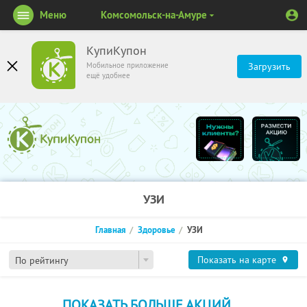
Меню
Комсомольск-на-Амуре
КупиКупон
Мобильное приложение
Загрузить
ещё удобнее
УЗИ
Главная
Здоровье
УЗИ
Показать на карте
По рейтингу
ПОКАЗАТЬ БОЛЬШЕ АКЦИЙ