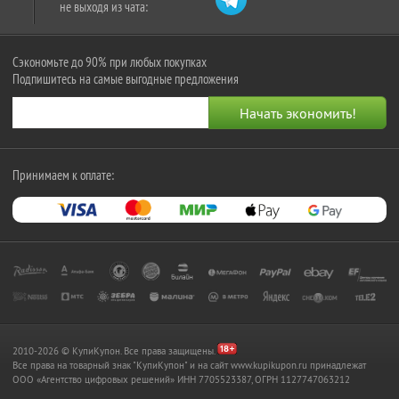
не выходя из чата:
Сэкономьте до 90% при любых покупках
Подпишитесь на самые выгодные предложения
Принимаем к оплате:
2010-2026 © КупиКупон. Все права защищены.
Все права на товарный знак "КупиКупон" и на сайт www.kupikupon.ru принадлежат
OOO «Агентство цифровых решений» ИНН 7705523387, ОГРН 1127747063212