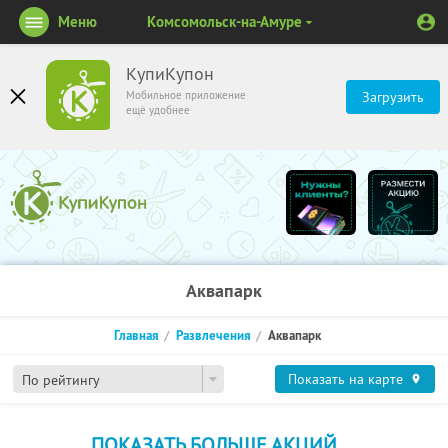
Меню
Комсомольск-на-Амуре
КупиКупон
Мобильное приложение
Загрузить
ещё удобнее
Аквапарк
Главная
Развлечения
Аквапарк
Показать на карте
По рейтингу
ПОКАЗАТЬ БОЛЬШЕ АКЦИЙ