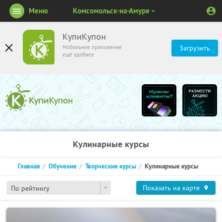
Меню
Комсомольск-на-Амуре
КупиКупон
Мобильное приложение
Загрузить
ещё удобнее
Кулинарные курсы
Главная
Обучение
Творческие курсы
Кулинарные курсы
Показать на карте
По рейтингу