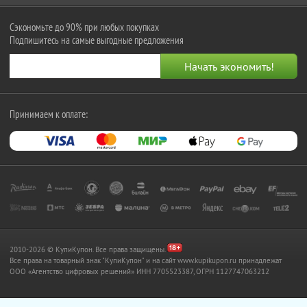
Сэкономьте до 90% при любых покупках
Подпишитесь на самые выгодные предложения
Принимаем к оплате:
2010-2026 © КупиКупон. Все права защищены.
Все права на товарный знак "КупиКупон" и на сайт www.kupikupon.ru принадлежат
OOO «Агентство цифровых решений» ИНН 7705523387, ОГРН 1127747063212