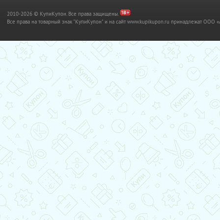
2010-2026 © КупиКупон. Все права защищены.
Все права на товарный знак "КупиКупон" и на сайт www.kupikupon.ru принадлежат OO