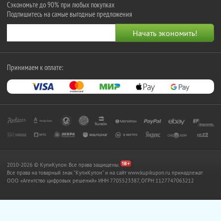
Сэкономьте до 90% при любых покупках
Подпишитесь на самые выгодные предложения
Принимаем к оплате:
2010-2026 © КупиКупон. Все права защищены.
Все права на товарный знак "КупиКупон" и на сайт www.kupikupon.ru принадлежат
OOO «Агентство цифровых решений» ИНН 7705523387, ОГРН 1127747063212