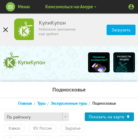
Меню
Комсомольск-на-Амуре
КупиКупон
Мобильное приложение
Загрузить
ещё удобнее
Подмосковье
Главная
Туры
Экскурсионные туры
Подмосковье
Показать на карте
По рейтингу
Кавказ
Юг России
Зауралье