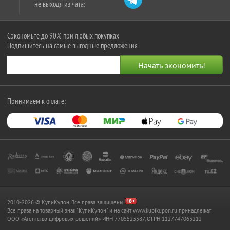
не выходя из чата:
Сэкономьте до 90% при любых покупках
Подпишитесь на самые выгодные предложения
Принимаем к оплате:
2010-2026 © КупиКупон. Все права защищены.
Все права на товарный знак "КупиКупон" и на сайт www.kupikupon.ru принадлежат
OOO «Агентство цифровых решений» ИНН 7705523387, ОГРН 1127747063212