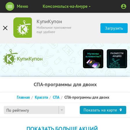
Меню
Комсомольск-на-Амуре
КупиКупон
Мобильное приложение
Загрузить
ещё удобнее
СПА-программы для двоих
Главная
Красота
СПА
СПА-программы для двоих
Показать на карте
По рейтингу
ПОКАЗАТЬ БОЛЬШЕ АКЦИЙ