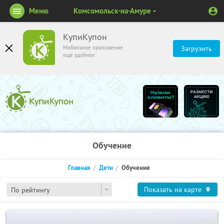
Меню
Комсомольск-на-Амуре
КупиКупон
Мобильное приложение
Загрузить
ещё удобнее
Обучение
Главная
Дети
Обучение
Показать на карте
По рейтингу