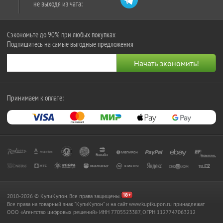
не выходя из чата:
Сэкономьте до 90% при любых покупках
Подпишитесь на самые выгодные предложения
Принимаем к оплате:
2010-2026 © КупиКупон. Все права защищены.
Все права на товарный знак "КупиКупон" и на сайт www.kupikupon.ru принадлежат
OOO «Агентство цифровых решений» ИНН 7705523387, ОГРН 1127747063212