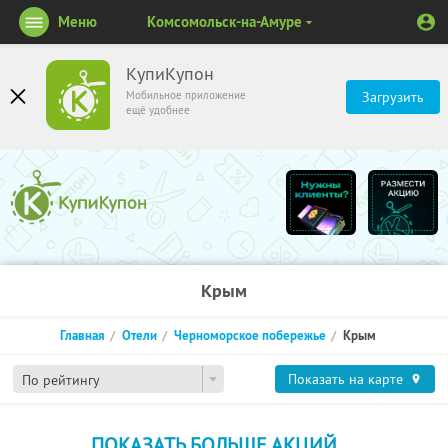
Меню
Комсомольск-на-Амуре
КупиКупон
Мобильное приложение
Загрузить
ещё удобнее
Крым
Главная
Отели
Черноморское побережье
Крым
Показать на карте
По рейтингу
ПОКАЗАТЬ БОЛЬШЕ АКЦИЙ