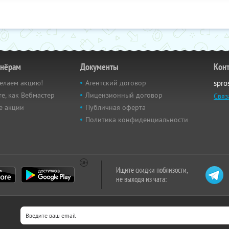
тнёрам
Документы
Кон
елаем акцию!
Агентский договор
spro
е, как Вебмастер
Лицензионный договор
Связ
е акции
Публичная оферта
Политика конфиденциальности
Ищите скидки поблизости,
не выходя из чата: