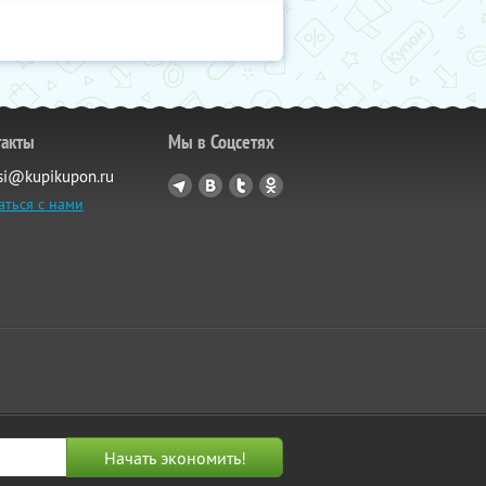
такты
Мы в Соцсетях
si@kupikupon.ru
аться с нами