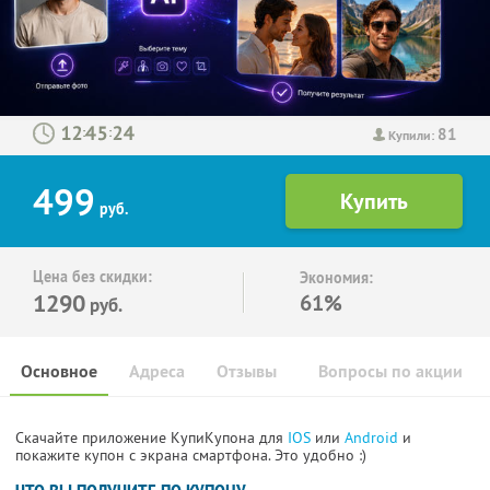
81
:
:
Купили:
499
руб.
Цена без скидки:
Экономия:
1290
61%
руб.
Основное
Адреса
Отзывы
Вопросы по акции
Скачайте приложение КупиКупона для
IOS
или
Android
и
покажите купон с экрана смартфона. Это удобно :)