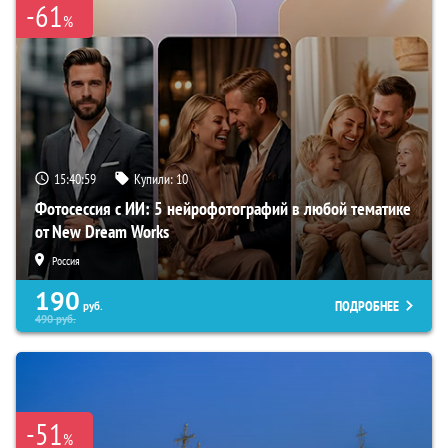
-61
%
15:40:58
Купили:
10
Фотосессия с ИИ: 5 нейрофотографий в любой тематике
от New Dream Works
Россия
190
ПОДРОБНЕЕ
руб.
490
руб.
-51
%