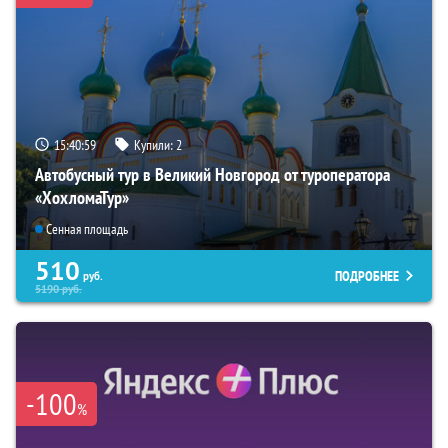
15:40:58
Купили:
2
Автобусный тур в Великий Новгород от туроператора
«ХохломаТур»
Сенная площадь
510
ПОДРОБНЕЕ
руб.
5190
руб.
-100
%