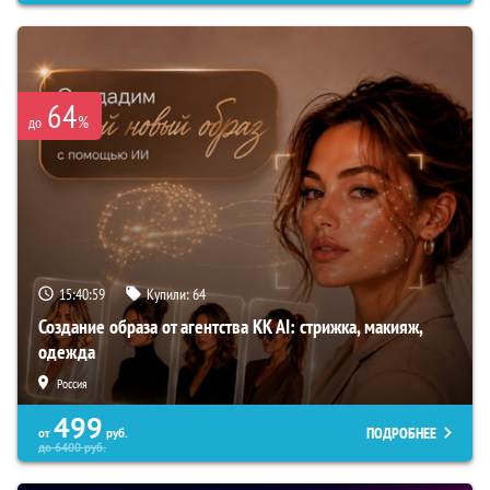
64
%
до
15:40:58
Купили:
64
Создание образа от агентства KK AI: стрижка, макияж,
одежда
Россия
499
ПОДРОБНЕЕ
от
руб.
до
6400
руб.