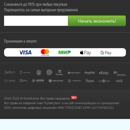
Сэкономьте до 90% при любых покупках
Подпишитесь на самые выгодные предложения
Принимаем к оплате:
2010-2026 © КупиКупон. Все права защищены.
Все права на товарный знак "КупиКупон" и на сайт www.kupikupon.ru принадлежат
OOO «Агентство цифровых решений» ИНН 7705523387, ОГРН 1127747063212