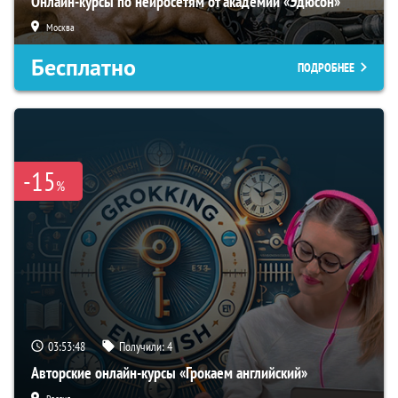
Онлайн-курсы по нейросетям от академии «Эдюсон»
Москва
Бесплатно
ПОДРОБНЕЕ
-15
%
03:53:48
Получили:
4
Авторские онлайн-курсы «Грокаем английский»