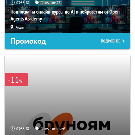
03:53:48
Получили:
18
Подписка на онлайн-курсы по AI и нейросетям от Open
Agents Academy
Россия
Промокод
ПОДРОБНЕЕ
-11
%
03:53:48
Получи первым!