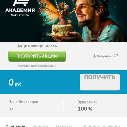
Акция завершилась
22
ПОВТОРИТЬ АКЦИЮ
Получили:
Человек проголосовало: 0
ПОЛУЧИТЬ
0
руб.
Цена без скидки:
Экономия:
∞
100
%
Основное
Адреса
Отзывы
Вопросы по акции