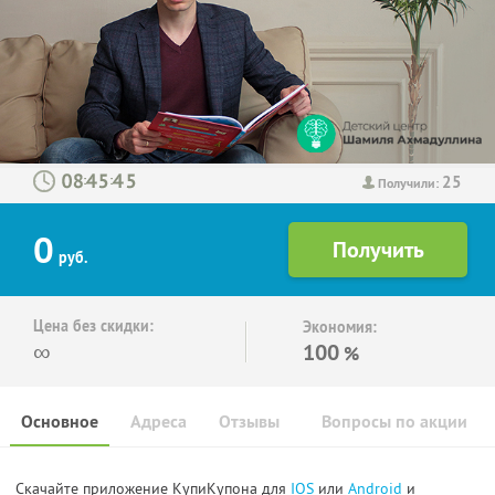
25
:
:
Получили:
0
руб.
Цена без скидки:
Экономия:
∞
100
%
Основное
Адреса
Отзывы
Вопросы по акции
Скачайте приложение КупиКупона для
IOS
или
Android
и