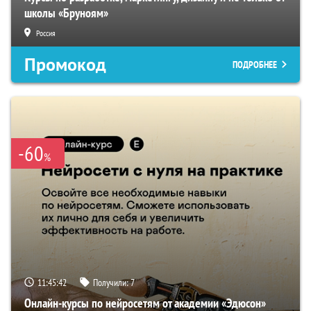
школы «Бруноям»
Россия
Промокод
ПОДРОБНЕЕ
-60
%
11:45:41
Получили:
7
Онлайн-курсы по нейросетям от академии «Эдюсон»