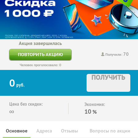
Акция завершилась
70
ПОВТОРИТЬ АКЦИЮ
Получили:
Человек проголосовало: 0
ПОЛУЧИТЬ
0
руб.
Цена без скидки:
Экономия:
∞
10
%
Основное
Адреса
Отзывы
Вопросы по акции