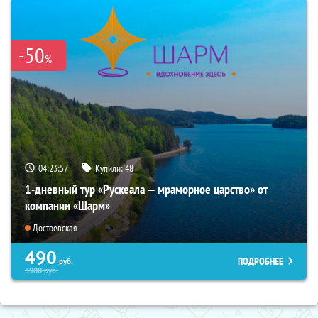
-50
%
04:23:56
Купили:
48
1-дневный тур «Рускеала — мраморное царство» от
компании «Шарм»
Достоевская
490
ПОДРОБНЕЕ
руб.
3900
руб.