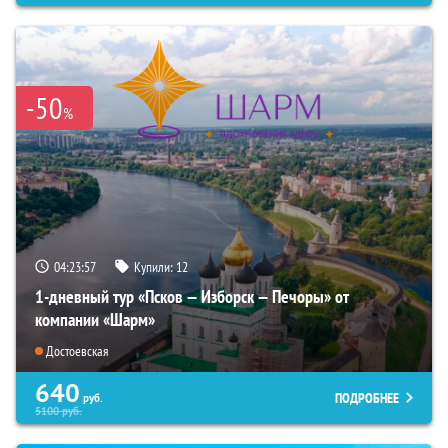
-50
%
04:23:56
Купили:
12
1-дневный тур «Псков — Изборск — Печоры» от
компании «Шарм»
Достоевская
640
ПОДРОБНЕЕ
руб.
5100
руб.