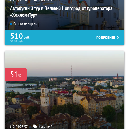
Автобусный тур в Великий Новгород от туроператора
«ХохломаТур»
Сенная площадь
510
ПОДРОБНЕЕ
руб.
5190
руб.
-51
%
04:23:56
Купили:
9