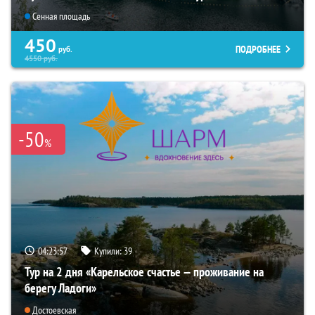
Сенная площадь
450
ПОДРОБНЕЕ
руб.
4550
руб.
-50
%
04:23:56
Купили:
39
Тур на 2 дня «Карельское счастье — проживание на
берегу Ладоги»
Достоевская