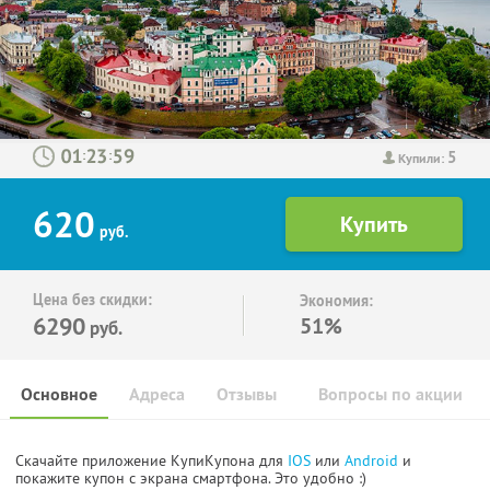
5
:
:
Купили:
620
руб.
Цена без скидки:
Экономия:
6290
51%
руб.
Основное
Адреса
Отзывы
Вопросы по акции
Скачайте приложение КупиКупона для
IOS
или
Android
и
покажите купон с экрана смартфона. Это удобно :)