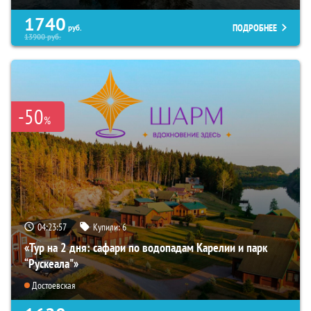
1740
ПОДРОБНЕЕ
руб.
13900
руб.
-50
%
04:23:56
Купили:
6
«Тур на 2 дня: сафари по водопадам Карелии и парк
“Рускеала"»
Достоевская