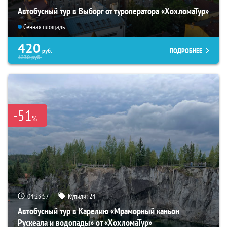
Автобусный тур в Выборг от туроператора «ХохломаТур»
Сенная площадь
420
ПОДРОБНЕЕ
руб.
4230
руб.
-51
%
04:23:56
Купили:
24
Автобусный тур в Карелию «Мраморный каньон
Рускеала и водопады» от «ХохломаТур»