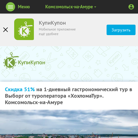
Меню
Комсомольск-на-Амуре
КупиКупон
Мобильное приложение
Загрузить
ещё удобнее
Скидка 51%
на 1-дневный гастрономический тур в
Выборг от туроператора «ХохломаТур».
Комсомольск-на-Амуре