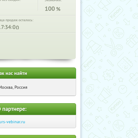
Экономия:
100
%
нца продаж осталось:
:
:
ак нас найти
Москва, Россия
 партнере:
urs-vebinar.ru