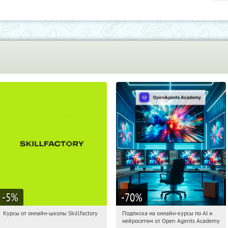
-5
%
-70
%
Курсы от онлайн-школы Skillfactory
Подписка на онлайн-курсы по AI и
20:33:57
Получи первым!
20:33:57
Получили:
18
нейросетям от Open Agents Academy
Россия
Россия