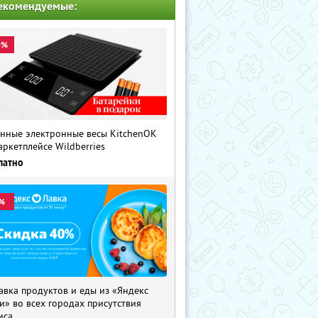
екомендуемые:
0%
нные электронные весы KitchenOK
аркетплейсе Wildberries
латно
%
авка продуктов и еды из «Яндекс
и» во всех городах присутствия
иса