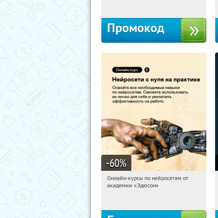
Промокод
-60
%
Онлайн-курсы по нейросетям от
20:33:57
Получили:
6
академии «Эдюсон»
Москва