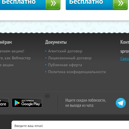
Бесплатно
Бесплатно
тнёрам
Документы
Кон
елаем акцию!
Агентский договор
spro
е, как Вебмастер
Лицензионный договор
Связ
е акции
Публичная оферта
Политика конфиденциальности
Ищите скидки поблизости,
не выходя из чата: