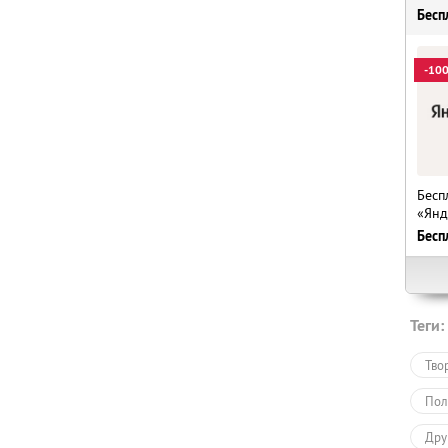
Бесп
-10
Бесп
«Янд
Бесп
Теги:
Тво
Пол
Дру