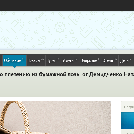
1
31
26
13
12
1
16
6
Обучение
Товары
Туры
Услуги
Здоровье
Отели
Дети
по плетению из бумажной лозы от Демидченко Нат
Получ
Цена