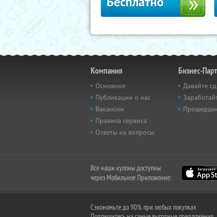
Бесплатно
Компания
Бизнес-Пар
Основное
Давайте сд
Публикации о нас
Заработайт
Вакансии
Прошедши
Правила сервиса
Ответы на вопросы
Все наши купоны доступны
через Мобильное Приложение:
Сэкономьте до 90% при любых покупках
Подпишитесь на самые выгодные предложения