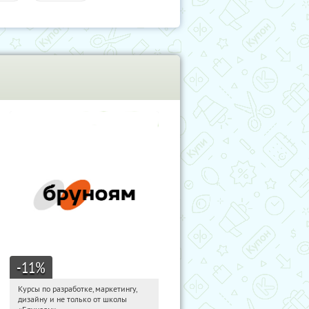
-11
%
Курсы по разработке, маркетингу,
20:33:57
Получи первым!
дизайну и не только от школы
Россия