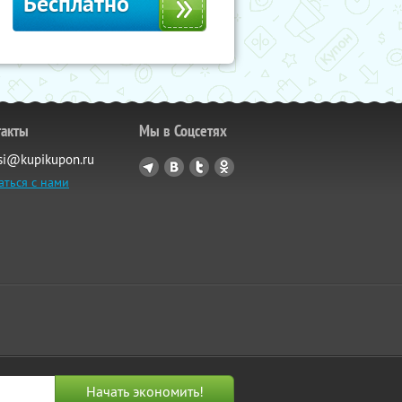
Бесплатно
такты
Мы в Соцсетях
si@kupikupon.ru
аться с нами