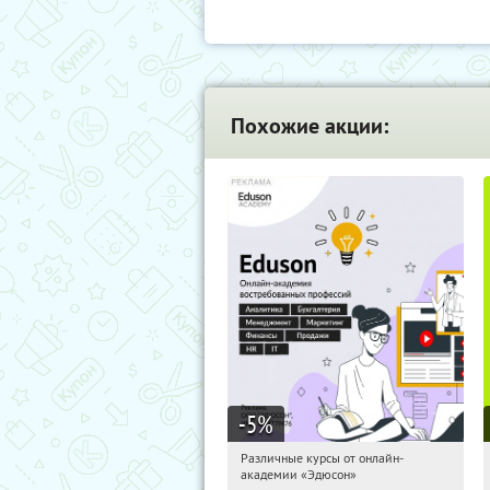
Похожие акции:
-5
%
Различные курсы от онлайн-
20:33:57
Получили:
2
академии «Эдюсон»
Россия