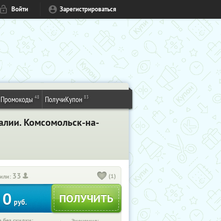
Войти
Зарегистрироваться
48
83
Промокоды
ПолучиКупон
алии. Комсомольск-на-
33
(1)
или:
0
руб.
 без скидки: