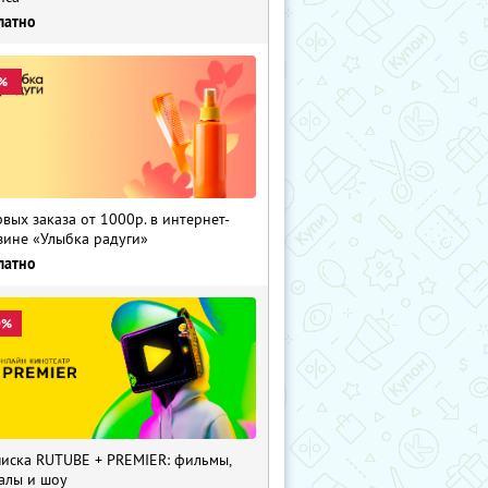
латно
%
рвых заказа от 1000р. в интернет-
зине «Улыбка радуги»
латно
0%
иска RUTUBE + PREMIER: фильмы,
алы и шоу