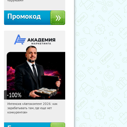
«Бруноям»
Промокод
-100
%
Интенсив «Автоконтент 2026: как
20:33:57
Получили:
4
зарабатывать там, где еще нет
Россия
конкурентов»