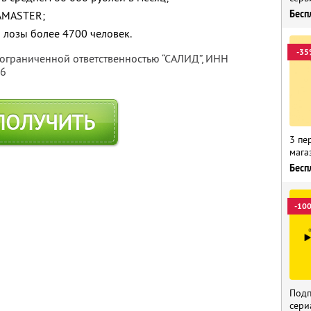
Бесп
AMASTER;
 лозы более 4700 человек.
-35
 ограниченной ответственностью “САЛИД”,
ИНН
76
ПОЛУЧИТЬ
3 пе
мага
Бесп
-10
Подп
сери