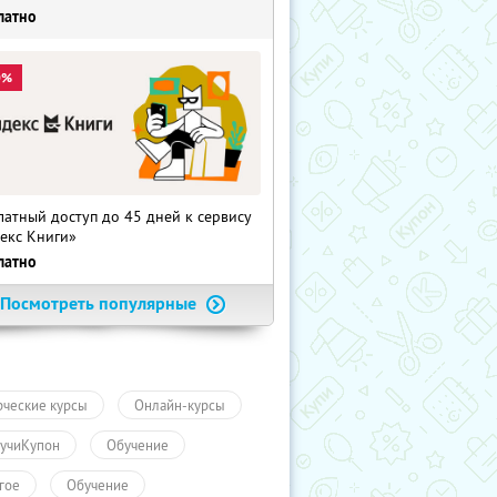
латно
0%
латный доступ до 45 дней к сервису
екс Книги»
латно
Посмотреть популярные
рческие курсы
Онлайн-курсы
учиКупон
Обучение
гое
Обучение