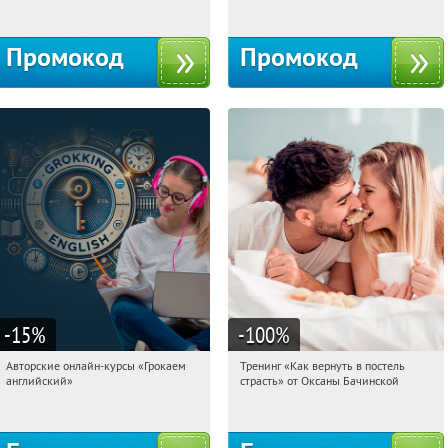
Промокод
Промокод
-15
%
-100
%
Авторские онлайн-курсы «Грокаем
Тренинг «Как вернуть в постель
20:33:57
Получили:
4
20:33:57
Получили:
16
английский»
страсть» от Оксаны Бачинской
Россия
Россия