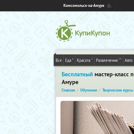
Комсомольск-на-Амуре
6
1
24
Все
Еда
Красота
Развлечения
Авто
Бесплатный
мастер-класс 
Амуре
Главная
Обучение
Творческие курсы