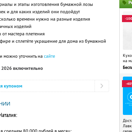
Р
ериалы и этапы изготовления бумажной лозы
чек и для каких изделий они подойдут
 сколько времени нужно на разные изделия
-10
зличных изделий
 от мастера плетения
фире и сплетёте украшение для дома из бумажной
Кухо
и можно уточнить на
сайте
на м
Бесп
а 2026 включительно
-40
ся купоном
НИИ
Наталия:
Дост
Лавк
в среднем 80 000 рублей в месяц;
серв