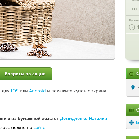
∞
До ко
Вопросы по акции
К
а для
IOS
или
Android
и покажите купон с экрана
О
тению из бумажной лозы от
Демидченко Наталии
k
класс можно на
сайте