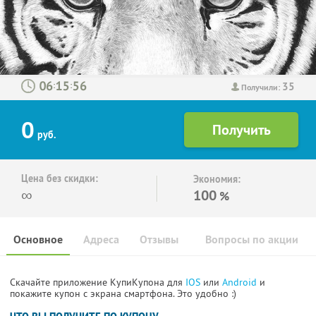
35
:
:
Получили:
0
руб.
Цена без скидки:
Экономия:
∞
100
%
Основное
Адреса
Отзывы
Вопросы по акции
Скачайте приложение КупиКупона для
IOS
или
Android
и
покажите купон с экрана смартфона. Это удобно :)