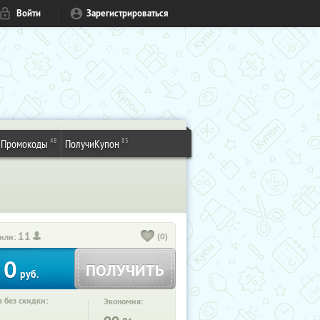
Войти
Зарегистрироваться
48
83
Промокоды
ПолучиКупон
11
(0)
или:
0
ПОЛУЧИТЬ
руб.
 без скидки:
Экономия: