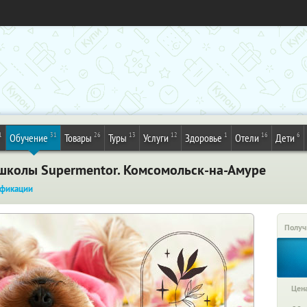
1
31
26
13
12
1
16
6
Обучение
Товары
Туры
Услуги
Здоровье
Отели
Дети
-школы Supermentor. Комсомольск-на-Амуре
фикации
Получ
Цена