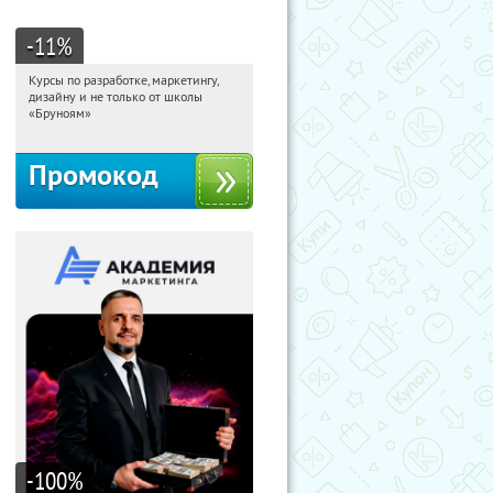
-11
%
Курсы по разработке, маркетингу,
12:35:33
Получи первым!
дизайну и не только от школы
Россия
«Бруноям»
Промокод
-100
%