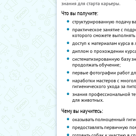
знания для старта карьеры.
Что вы получите:
структурированную подачу в
практическое занятие с под
которого сможете выполнять
доступ к материалам курса в
диплом о прохождении курса
систематизированную базу зн
продолжать обучение;
первые фотографии работ дл
наработки мастеров с много
гигиенического ухода за пит
знания профессиональной те
для животных.
Чему вы научитесь:
оказывать полноценный гиги
предоставлять первичную по
готовить собак к участию в 