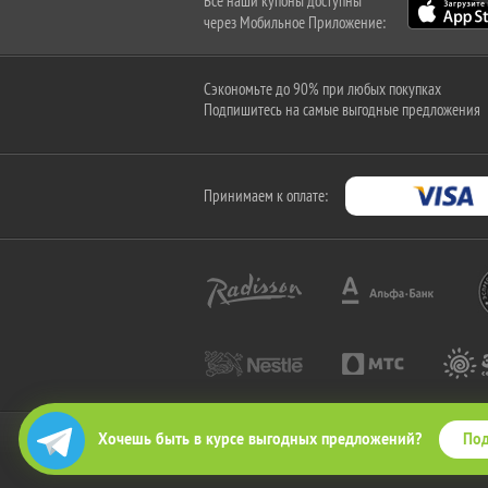
Все наши купоны доступны
через Мобильное Приложение:
Сэкономьте до 90% при любых покупках
Подпишитесь на самые выгодные предложения
Принимаем к оплате:
Под
Хочешь быть в курсе выгодных предложений?
2010-2026 © КупиКупон. Все права защищены.
Все права на товарный знак "КупиКупон" и на сайт