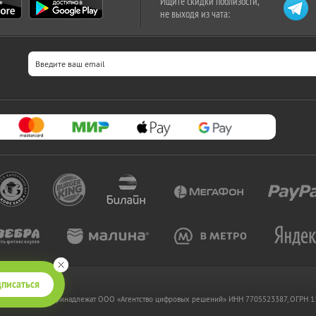
Ищите скидки поблизости,
не выходя из чата:
писаться
 www.kupikupon.ru принадлежат OOO «Агентство цифровых решений» ИНН 7705523387, ОГРН