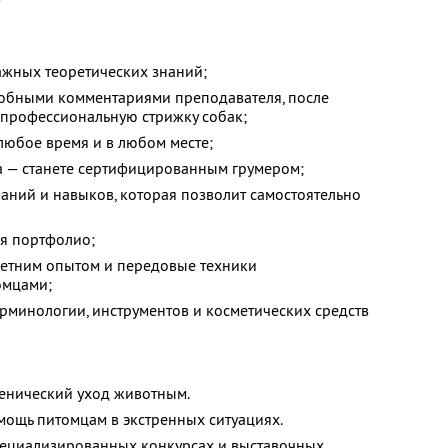
ажных теоретических знаний;
робными комментариями преподавателя, после
 профессиональную стрижку собак;
 любое время и в любом месте;
 — станете сертифицированным грумером;
аний и навыков, которая позволит самостоятельно
я портфолио;
летним опытом и передовые техники
омцами;
рминологии, инструментов и косметических средств
енический уход животным.
мощь питомцам в экстренных ситуациях.
специализированных конкурсах и выставочных