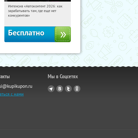
Интенсив «Автоконтент 2026: как
12:35:33
Получили:
4
зарабатывать там, где еще нет
Россия
конкурентов»
Бесплатно
такты
Мы в Соцсетях
si@kupikupon.ru
аться с нами