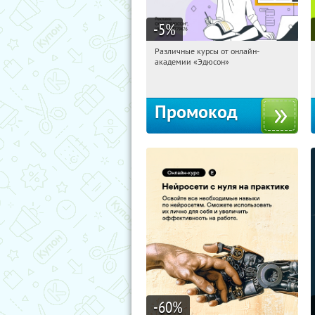
-5
%
Различные курсы от онлайн-
12:35:33
Получили:
2
академии «Эдюсон»
Россия
Промокод
-60
%