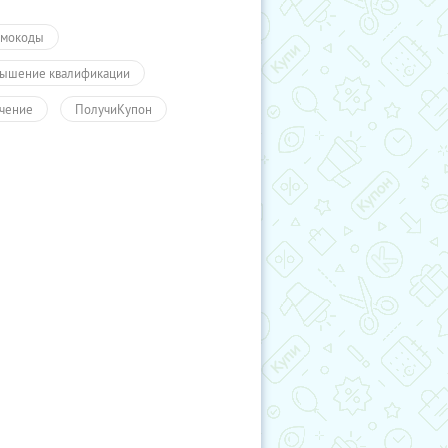
мокоды
ышение квалификации
чение
ПолучиКупон
чение
Обучение