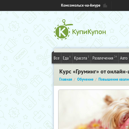
Комсомольск-на-Амуре
6
1
24
Все
Еда
Красота
Развлечения
Авто
Курс «Груминг» от онлайн
Главная
Обучение
Повышение квали