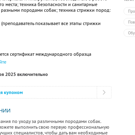
го места; техника безопасности и санитарные
 разными породами собак; техника стрижки пород:
Про
Пов
е (преподаватель показывает все этапы стрижки
Обу
Обу
ется сертификат международного образца
йте
бря 2025 включительно
ся купоном
НИИ
нания по уходу за различными породами собак.
сможете выполнить свою первую профессиональную
лучших специалистов, чтобы дать вам необходимые