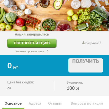
Акция завершилась
4
ПОВТОРИТЬ АКЦИЮ
Получили:
Человек проголосовало: 0
ПОЛУЧИТЬ
0
руб.
Цена без скидки:
Экономия:
∞
100
%
Основное
Адреса
Отзывы
Вопросы по акции