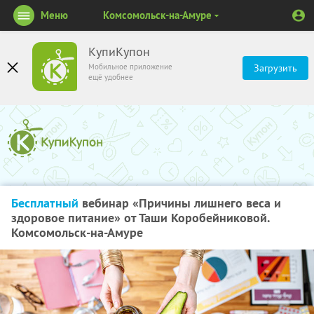
Меню
Комсомольск-на-Амуре
КупиКупон
Мобильное приложение
Загрузить
ещё удобнее
Бесплатный
вебинар «Причины лишнего веса и
здоровое питание» от Таши Коробейниковой.
Комсомольск-на-Амуре