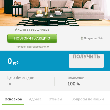
Акция завершилась
14
ПОВТОРИТЬ АКЦИЮ
Получили:
Человек проголосовало: 0
ПОЛУЧИТЬ
0
руб.
Цена без скидки:
Экономия:
∞
100
%
Основное
Адреса
Отзывы
Вопросы по акции