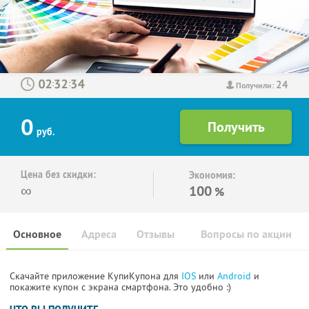
24
:
:
Получили:
0
руб.
Цена без скидки:
Экономия:
∞
100
%
Основное
Адреса
Отзывы
Вопросы по акции
Скачайте приложение КупиКупона для
IOS
или
Android
и
покажите купон с экрана смартфона. Это удобно :)