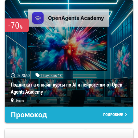
-70
%
05:28:49
Получили:
18
Подписка на онлайн-курсы по AI и нейросетям от Open
Agents Academy
Россия
Промокод
ПОДРОБНЕЕ