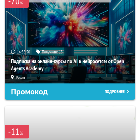
-70
%
14:58:49
Получили:
18
Подписка на онлайн-курсы по AI и нейросетям от Open
Agents Academy
Россия
Промокод
ПОДРОБНЕЕ
-11
%