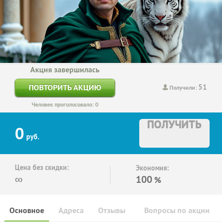
Акция завершилась
51
ПОВТОРИТЬ АКЦИЮ
Получили:
Человек проголосовало: 0
ПОЛУЧИТЬ
0
руб.
Цена без скидки:
Экономия:
∞
100
%
Основное
Адреса
Отзывы
Вопросы по акции