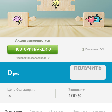
Акция завершилась
51
ПОВТОРИТЬ АКЦИЮ
Получили:
Человек проголосовало: 0
ПОЛУЧИТЬ
0
руб.
Цена без скидки:
Экономия:
∞
100
%
Основное
Адреса
Отзывы
Вопросы по акции