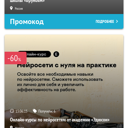
школы «Бруноям»
Россия
Промокод
ПОДРОБНЕЕ
-60
%
13:06:15
Получили:
6
Онлайн-курсы по нейросетям от академии «Эдюсон»
Москва